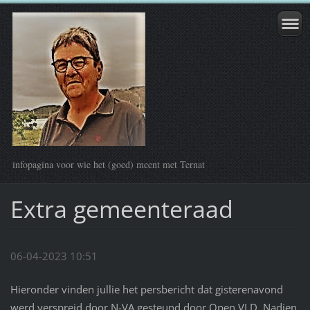
infopagina voor wie het (goed) meent met Ternat
Extra gemeenteraad
06-04-2023 10:51
Hieronder vinden jullie het persbericht dat gisterenavond
werd verspreid door N-VA gesteund door Open VLD. Nadien