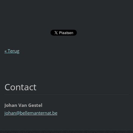
« Terug
Contact
Johan Van Gestel
johan@be
llemante
rnat.be