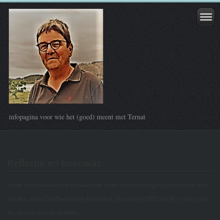
infopagina voor wie het (goed) meent met Ternat
Reflectie en boenwas
In het indrukwekkende bureau met eiken lambriseringen van het huis met
bordes, onze Onafhankelijke Republiek Overnelle (ORO) heeft er maar één
zo, zit een man te dubben.