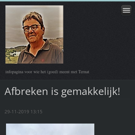
infopagina voor wie het (goed) meent met Ternat
Afbreken is gemakkelijk!
29-11-2019 13:15