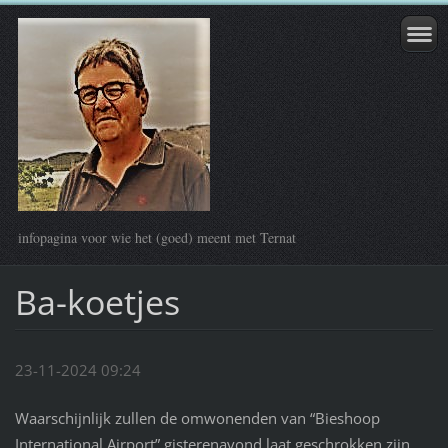
infopagina voor wie het (goed) meent met Ternat
Ba-koetjes
23-11-2024 09:24
Waarschijnlijk zullen de omwonenden van “Bieshoop
International Airport” gisterenavond laat geschrokken zijn.