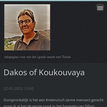
infopagina voor wie het (goed) meent met Ternat
Dakos of Koukouvaya
22-01-2022 12:42
Oorspronkelijk is het een Kretenzisch (arme mensen) gerecht
maar ik at het de eerste maal in het haventje van Sifnos.