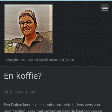
infopagina voor wie het (goed) meent met Ternat
En koffie?
23-11-2021 14:07
Een Duitse kennis die ik ooit ontmoette tijdens eens van
mijn tochten, keek met verbazing naar de beelden van de