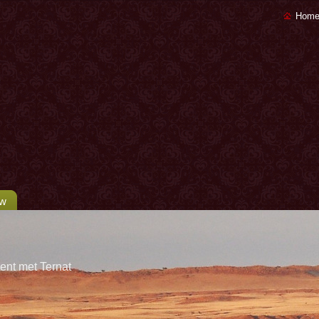
Home
uw
ent met Ternat