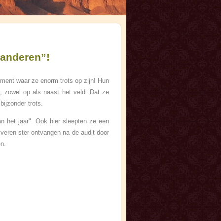
aanderen”!
ent waar ze enorm trots op zijn! Hun
n, zowel op als naast het veld. Dat ze
ijzonder trots.
n het jaar". Ook hier sleepten ze een
lveren ster ontvangen na de audit door
n.