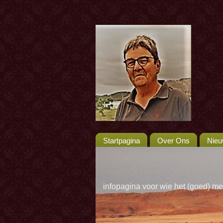
Startpagina
Over Ons
Nie
infopagina voor wie het (goed) me