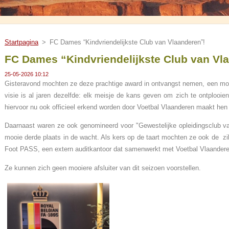
Startpagina
>
FC Dames “Kindvriendelijkste Club van Vlaanderen”!
FC Dames “Kindvriendelijkste Club van Vl
25-05-2026 10:12
Gisteravond mochten ze deze prachtige award in ontvangst nemen, een mom
visie is al jaren dezelfde: elk meisje de kans geven om zich te ontplooie
hiervoor nu ook officieel erkend worden door Voetbal Vlaanderen maakt hen b
Daarnaast waren ze ook genomineerd voor "Gewestelijke opleidingsclub va
mooie derde plaats in de wacht. Als kers op de taart mochten ze ook de zi
Foot PASS, een extern auditkantoor dat samenwerkt met Voetbal Vlaandere
Ze kunnen zich geen mooiere afsluiter van dit seizoen voorstellen.