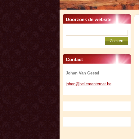
Doorzoek de website
Contact
Johan Van Gestel
johan@be
llemante
rnat.be