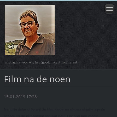
infopagina voor wie het (goed) meent met Ternat
Film na de noen
15-01-2019 17:28
Na jullie dutje of terwijl de kleinkinderen slapen of jullie zijn de
school en de klimaatmarsen wat beu is er nog een mooie