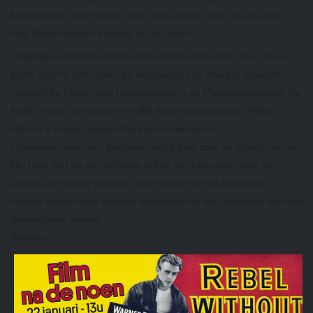
bezigheid en jullie hoeven niet ver te lopen: “Film na de noen”
met “Rebel without a cause” in De Ploter.
Dergelijke speelfilms komen pas echt tot hun recht als je ze op
groot scherm ziet. Zeker de kaskrakers van vroeger. Daarom
vertoont de Ploter deze filmklassieker in de Ploterschouwburg. De
Ploter vroeg jullie keuze en jullie kozen mas
saal voor 'Rebel
without a cause', waarachtig een mooie keuze!
Filmkenner Roel Van Bambost vertelt jullie over de impact die de
film toen had en alle verhalen achter de schermen. Voor de
snotneuzen onder de lezers het moment om bij te benen!
Nadien kunnen jullie gezellig nakeuvelen in het Plotercafé met wat
aangeboden lekkers.
Belleman