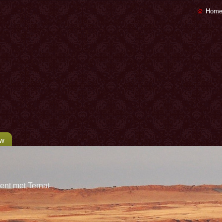
Home
uw
ent met Ternat