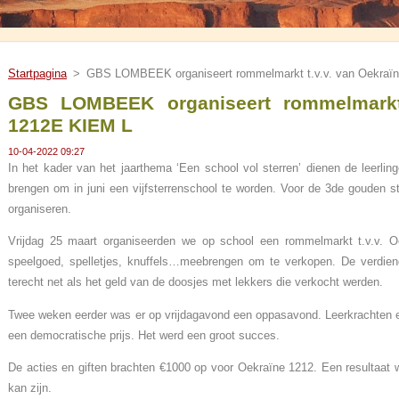
Startpagina
>
GBS LOMBEEK organiseert rommelmarkt t.v.v. van Oekraï
GBS LOMBEEK organiseert rommelmarkt 
1212E KIEM L
10-04-2022 09:27
In het kader van het jaarthema ‘Een school vol sterren’ dienen de leerlin
brengen om in juni een vijfsterrenschool te worden. Voor de 3de gouden 
organiseren.
Vrijdag 25 maart organiseerden we op school een rommelmarkt t.v.v. O
speelgoed, spelletjes, knuffels…meebrengen om te verkopen. De verdie
terecht net als het geld van de doosjes met lekkers die verkocht werden.
Twee weken eerder was er op vrijdagavond een oppasavond. Leerkrachten en 
een democratische prijs. Het werd een groot succes.
De acties en giften brachten €1000 op voor Oekraïne 1212. Een resultaat w
kan zijn.