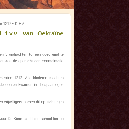
ne 1212E KIEM L
t.v.v. van Oekraïne
gen 5 opdrachten tot een goed eind te
ster was de opdracht een rommelmarkt
ekraïne 1212. Alle kinderen mochten
nde centen kwamen in de spaarpotjes
vrijwilligers namen dit op zich tegen
aar De Kiem als kleine school fier op