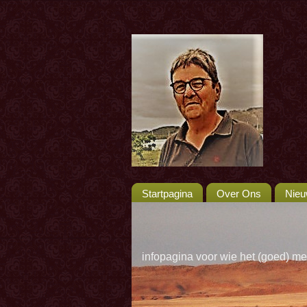
Startpagina
Over Ons
Nie
infopagina voor wie het (goed) me