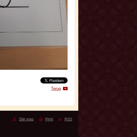
Terug
Site map
Print
RSS