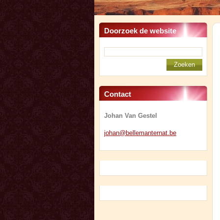
Doorzoek de website
Contact
Johan Van Gestel
johan@be
llemante
rnat.be