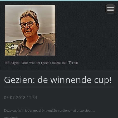
infopagina voor wie het (goed) meent met Ternat
Gezien: de winnende cup!
05-07-2018 11:54
Deze cup is in ieder geval binnen! Ze verdienen al onze steun...