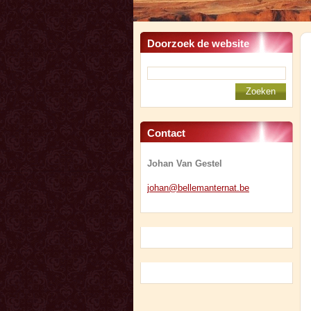
Doorzoek de website
Contact
Johan Van Gestel
johan@be
llemante
rnat.be