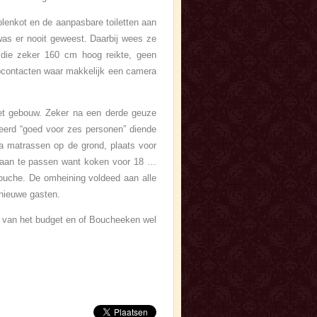
kolenkot en de aanpasbare toiletten aan
was er nooit geweest. Daarbij wees ze
die zeker 160 cm hoog reikte, geen
pcontacten waar makkelijk een camera
het gebouw. Zeker na een derde geuze
teerd “goed voor zes personen” diende
ra matrassen op de grond, plaats voor
 aan te passen want koken voor 18 …
douche. De omheining voldeed aan alle
 nieuwe gasten.
en van het budget en of Boucheeken wel