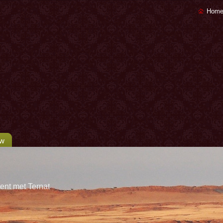
Home
uw
ent met Ternat