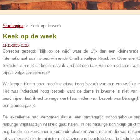
Startpagina
>
Keek op de week
Keek op de week
11-11-2025 11:20
Correcter gezegd: “kijk op de wijk” waar de wijk dan een kleinerend
internationaal aan invloed winnende Onafhankelijke Republiek Overnelle 
tevreden zijn met dit begin maar ik vind het een taak van de media om soms 
zijn al volgzaam genoeg?!
We kregen hier in onze mooie enclave hoog bezoek van een vrouwelijke mi
Het was inderdaad hoog bezoek want de dame in kwestie is niet van de
beschrijven laat ik achterwege want haar reden van bezoek was belangrijk e
een glamourgazet.
De excellentie had vernomen dat er een omvangrijk schoolgebouw onge
naburige vrijstaat zijn wijsheid gaat halen. In het naburige koninkrijk blijk
nog leefde, op zoek naar bijkomende plaatsen voor mensen die wat mispe
juf van Evarist die de minister met stevige pas begeleidde op de technische