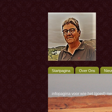
Startpagina
Over Ons
Nie
infopagina voor wie het (goed) me