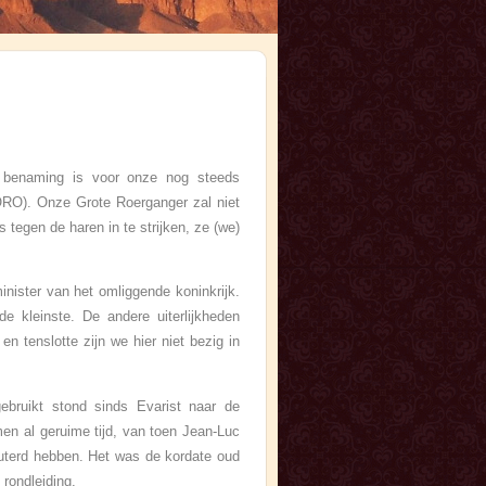
e benaming is voor onze nog steeds
(ORO). Onze Grote Roerganger zal niet
tegen de haren in te strijken, ze (we)
nister van het omliggende koninkrijk.
 kleinste. De andere uiterlijkheden
n tenslotte zijn we hier niet bezig in
bruikt stond sinds Evarist naar de
t men al geruime tijd, van toen Jean-Luc
uterd hebben. Het was de kordate oud
 rondleiding.