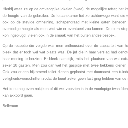
Hierbij wees ze op de omvangrijke lokalen (twee), de mogelijke refter, het 
de hoogte van de gebruiker. De leraarskamer liet ze achterwege want die 
ook op de stevige omheining, schapendraad met kleine gaten beneden 
overbodige hoogte als men wist wie er eventueel zou komen. De extra sto
kon ingeplugd, vielen ook in de smaak van het buitenlandse bezoek.
Op de receptie die volgde was men enthousiast over de capaciteit van 
bleek dat er toch wel wat plaats was. De juf die in haar verslag had geno
haar mening te herzien. Er bleek namelijk, mits het plaatsen van wat ext
zeker 18 gasten. Men zou dan wel het gaspitje met twee bekkens dienen
Ook zou er een bijkomend toilet dienen geplaatst met daarnaast een tuin
veiligheidsvoorschriften zodat de buurt zeker geen last ging hebben van de
Het is nu nog even nakijken of dit wel voorzien is in de voorlopige twaalfd
kan akkoord gaan.
Belleman