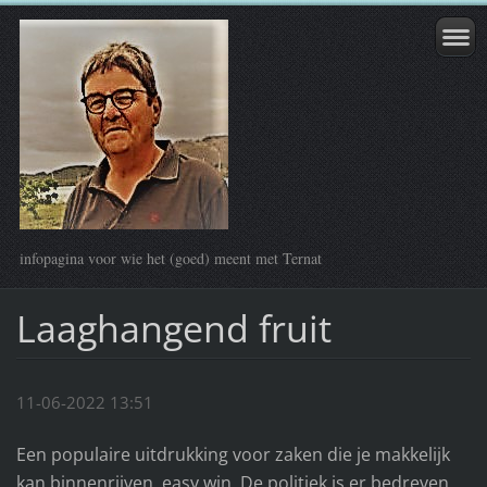
infopagina voor wie het (goed) meent met Ternat
Laaghangend fruit
11-06-2022 13:51
Een populaire uitdrukking voor zaken die je makkelijk
kan binnenrijven, easy win. De politiek is er bedreven