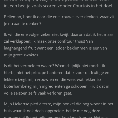
in, een beetje zoals scoren zonder Courtois in het doel.
Belleman, hoor ik daar die ene trouwe lezer denken, waar zit
je nu aan te denken?
Ik wil die ene volger zeker niet kwijt, daarom dat ik het maar
zal verklappen: ik maak onze confituur thuis! Van
laaghangend fruit want een ladder beklimmen is één van
mijn grote zwaktes.
Is dit het vermelden waard? Waarschijnlijk niet mocht ik
hierbij niet het principe hanteren dat ik voor dit fruitige en
lekkere (zegt mijn vrouw en en die weet wat lekker is)
boterhambeleg mijn ingrediënten ga schooien. Fruit dat in
volle seizoen zelfs vaak verloren gaat.
Mijn Liekertse pied à terre, mijn nonkel die nog woont in het
huis waar ik ook deels opgroeide, belde me nog deze
morgen dat ik met mijn emmer kon langskomen. Het was