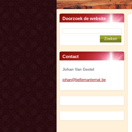
Doorzoek de website
Contact
Johan Van Gestel
johan@be
llemante
rnat.be