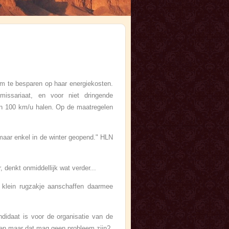
om te besparen op haar energiekosten.
missariaat, en voor niet dringende
dan 100 km/u halen. Op de maatregelen
 maar enkel in de winter geopend." HLN
 denkt onmiddellijk wat verder...
klein rugzakje aanschaffen daarmee
ndidaat is voor de organisatie van de
men maar dat mag geen probleem zijn?