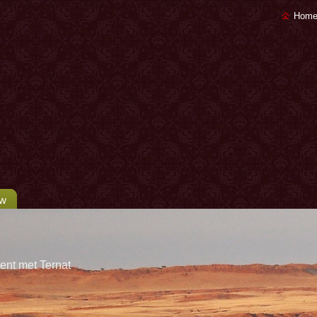
Home
uw
ent met Ternat