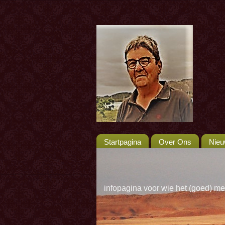
Startpagina
Over Ons
Nie
infopagina voor wie het (goed) me