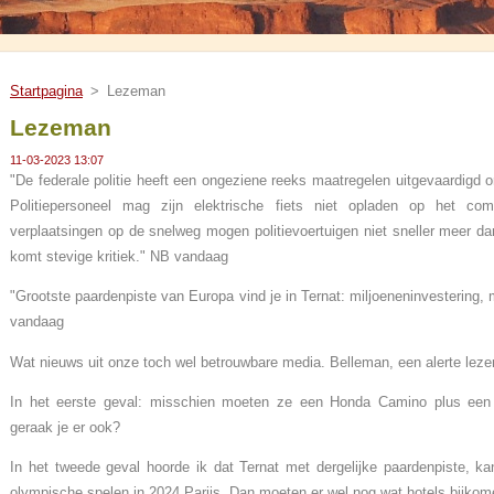
Startpagina
>
Lezeman
Lezeman
11-03-2023 13:07
"De federale politie heeft een ongeziene reeks maatregelen uitgevaardigd 
Politiepersoneel mag zijn elektrische fiets niet opladen op het com
verplaatsingen op de snelweg mogen politievoertuigen niet sneller meer 
komt stevige kritiek." NB vandaag
"Grootste paardenpiste van Europa vind je in Ternat: miljoeneninvestering,
vandaag
Wat nieuws uit onze toch wel betrouwbare media. Belleman, een alerte lezer,
In het eerste geval: misschien moeten ze een Honda Camino plus een 
geraak je er ook?
In het tweede geval hoorde ik dat Ternat met dergelijke paardenpiste, ka
olympische spelen in 2024 Parijs. Dan moeten er wel nog wat hotels bijko