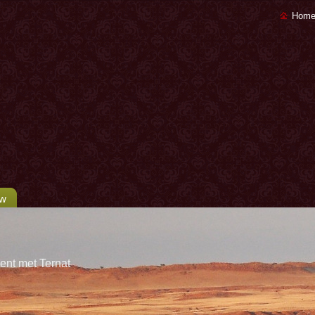
Home
uw
ent met Ternat