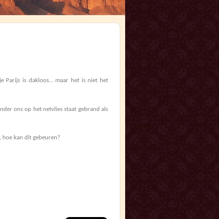
je Parijs is dakloos… maar het is niet het
der ons op het netvlies staat gebrand als
h, hoe kan dit gebeuren?