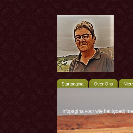
Startpagina
Over Ons
Nie
infopagina voor wie het (goed) me