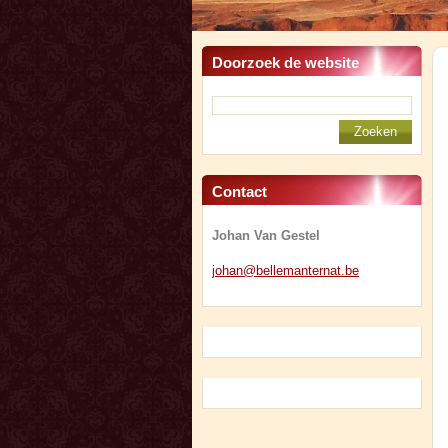
Doorzoek de website
Contact
Johan Van Gestel
johan@be
llemante
rnat.be