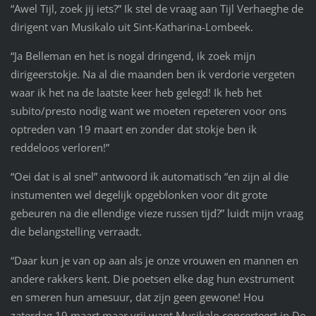
“Awel Tijl, zoek jij iets?” Ik stel de vraag aan Tijl Verhaeghe de
dirigent van Musikalo uit Sint-Katharina-Lombeek.
“Ja Belleman en het is nogal dringend, ik zoek mijn
dirigeerstokje. Na al die maanden ben ik verdorie vergeten
waar ik het na de laatste keer heb gelegd! Ik heb het
subito/presto nodig want we moeten repeteren voor ons
optreden van 19 maart en zonder dat stokje ben ik
reddeloos verloren!”
“Oei dat is al snel” antwoord ik automatisch “en zijn al die
instumenten wel degelijk opgeblonken voor dit grote
gebeuren na die ellendige vieze russen tijd?” luidt mijn vraag
die belangstelling verraadt.
“Daar kun je van op aan als je onze vrouwen en mannen en
andere rakkers kent. Die poetsen elke dag hun exstrument
en smeren hun amesuur, dat zijn geen gewone! Hou
zaterdag 19 maart maar vrij want Musikalo concerteert in De