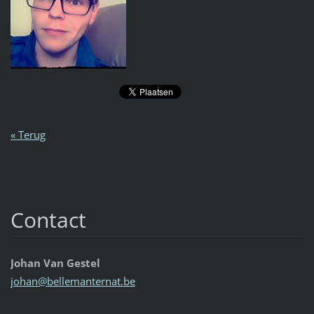
« Terug
Contact
Johan Van Gestel
johan@be
llemante
rnat.be