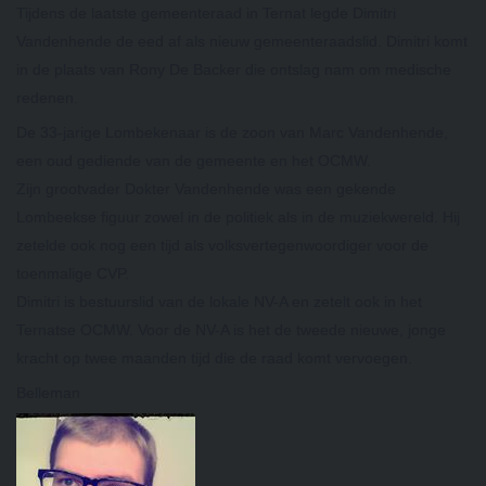
Tijdens de laatste gemeenteraad in Ternat legde Dimitri
Vandenhende de eed af als nieuw gemeenteraadslid. Dimitri komt
in de plaats van Rony De Backer die ontslag nam om medische
redenen.
De 33-jarige Lombekenaar is de zoon van Marc Vandenhende,
een oud gediende van de gemeente en het OCMW.
Zijn grootvader Dokter Vandenhende was een gekende
Lombeekse figuur zowel in de politiek als in de muziekwereld. Hij
zetelde ook nog een tijd als volksvertegenwoord
iger voor de
toenmalige CVP.
Dimitri is bestuurslid van de lokale NV-A en zetelt ook in het
Ternatse OCMW. Voor de NV-A is het de tweede nieuwe, jonge
kracht op twee maanden tijd die de raad komt vervoegen.
Belleman