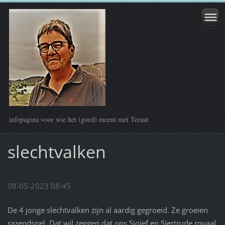
infopagina voor wie het (goed) meent met Ternat
slechtvalken
08-05-2023 08:45
De 4 jonge slechtvalken zijn al aardig gegroeid. Ze groeien
razendsnel. Dat wil zeggen dat ons Sjojef en Sjertrude royaal