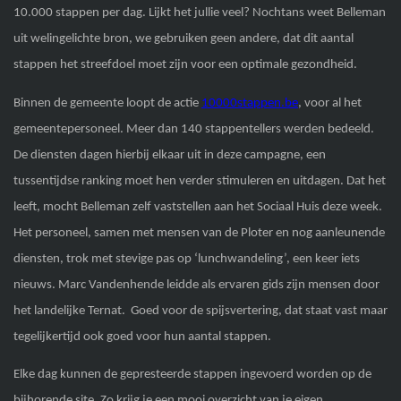
10.000 stappen per dag. Lijkt het jullie veel? Nochtans weet Belleman
uit welingelichte bron, we gebruiken geen andere, dat dit aantal
stappen het streefdoel moet zijn voor een optimale gezondheid.
Binnen de gemeente loopt de actie
10000stappen.be
, voor al het
gemeentepersoneel. Meer dan 140 stappentellers werden bedeeld.
De diensten dagen hierbij elkaar uit in deze campagne, een
tussentijdse ranking moet hen verder stimuleren en uitdagen. Dat het
leeft, mocht Belleman zelf vaststellen aan het Sociaal Huis deze week.
Het personeel, samen met mensen van de Ploter en nog aanleunende
diensten, trok met stevige pas op ‘lunchwandeling’, een keer iets
nieuws. Marc Vandenhende leidde als ervaren gids zijn mensen door
het landelijke Ternat. Goed voor de spijsvertering, dat staat vast maar
tegelijkertijd ook goed voor hun aantal stappen.
Elke dag kunnen de gepresteerde stappen ingevoerd worden op de
bijhorende site. Zo krijg je een mooi overzicht van je eigen