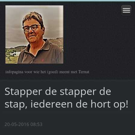
infopagina voor wie het (goed) meent met Ternat
Stapper de stapper de
stap, iedereen de hort op!
20-05-2016 08:53