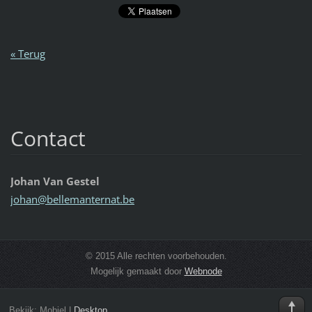
« Terug
Contact
Johan Van Gestel
johan@be
llemante
rnat.be
© 2015 Alle rechten voorbehouden.
Mogelijk gemaakt door
Webnode
Bekijk:
Mobiel
|
Desktop