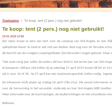
Startpagina
>
Te koop: tent (2 pers.) nog niet gebruikt!
Te koop: tent (2 pers.) nog niet gebruikt!
23-01-2019 12:58
Een mens koopt al eens een tent voor de camping van Sint-Angela en dan blijk
spiksplinternieuw! Je moet er wel niet aan denken deze nog voor de Ternatse schoo
dit bericht van de vroegere campinguitbater (zie hieronder) mogen geloven. Maar d
“Net zoals vorig jaar zullen de ouders die hun kind in het eerste jaar van Sint-Ange
te kamperen. Althans niet indien zij op zaterdag 27 april 2019 tussen 08.00 en 10
wij in voor 1A of 1B.
Na 27 april kan een maximumcapaciteit, indien nodig,
ingest
De infoavond vindt plaats op vrijdag 26 april (18u-21u). Die avond informeren w
over de hervorming in het secundair onderwijs en hoe Sint-Angela blijft inzette
Meer informatie over de inschrijvingen, de studierichtingen en het schoolleven vind 
Belleman