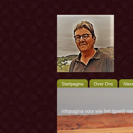
Startpagina
Over Ons
Nie
infopagina voor wie het (goed) me