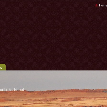
Home
uw
ent met Ternat