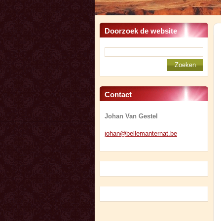
Doorzoek de website
Contact
Johan Van Gestel
johan@be
llemante
rnat.be