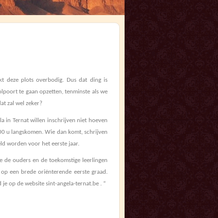
t deze plots overbodig. Dus dat ding is
lpoort te gaan opzetten, tenminste als we
at zal wel zeker?
la in Ternat willen inschrijven niet hoeven
.00 u langskomen. Wie dan komt, schrijven
eld worden voor het eerste jaar.
e de ouders en de toekomstige leerlingen
n op een brede oriënterende eerste graad.
je op de website sint-angela-ternat.be . “