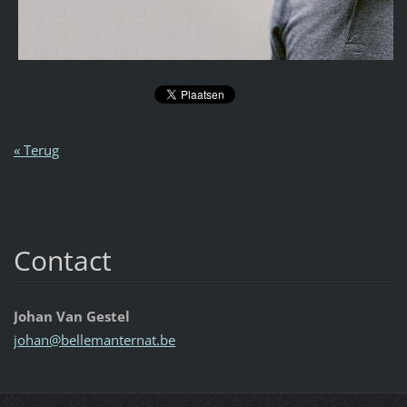
« Terug
Contact
Johan Van Gestel
johan@be
llemante
rnat.be