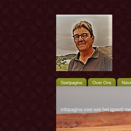
Startpagina
Over Ons
Nie
infopagina voor wie het (goed) me