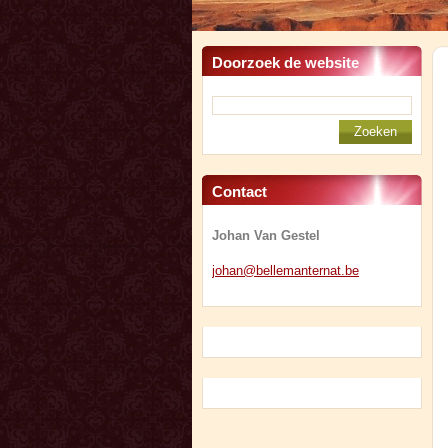
Doorzoek de website
Contact
Johan Van Gestel
johan@be
llemante
rnat.be