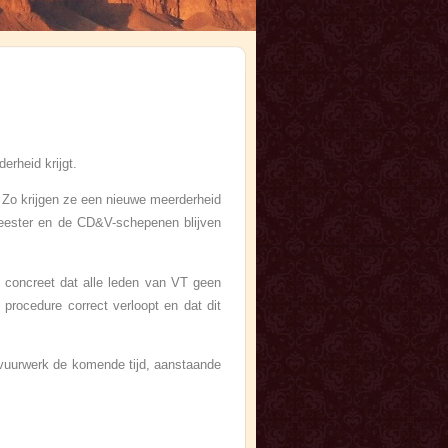
rheid krijgt.
. Zo krijgen ze een nieuwe meerderheid
eester en de CD&V-schepenen blijven
t concreet dat alle leden van VT geen
procedure correct verloopt en dat dit
t vuurwerk de komende tijd, aanstaande