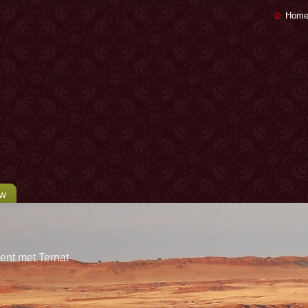
Home
uw
ent met Ternat