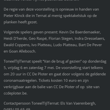
De regie van deze voorstelling is opnieuw in handen van
Pieter Klinck die in Ternat al menig spektakelstuk op de
planken heeft gezet.
Volgende spelers geven present: Kevin De Baerdemaeker,
Heidi D’herde, Geo Raspé, Florian Stegen, Indra Dresselaers,
Ewald Coppens, Ivo Platteau, Ludo Platteau, Bart De Pever
en Goan Allebosch.
ToneelTijlTernat speelt “Van de brug af gezien” op donderdag
5, vrijdag 6 en zaterdag 7 mei. De voorstelling start telkens
om 20 uur in CC De Ploter en gaat door volgens de geldende
coronamaatregelen. Tickets kosten 10 euro en zijn
verkrijgbaar aan de balie van CC De Ploter of op site van
ccdeploter.be.
Contactpersoon ToneelTijlTernat: Els Van Vaerenbergh,
0485/ 05 65 49