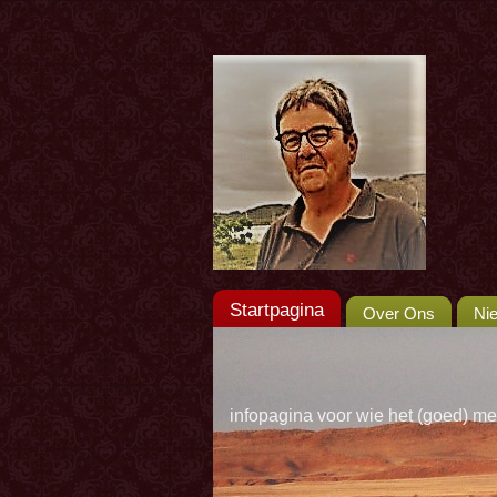
Startpagina
Over Ons
Ni
infopagina voor wie het (goed) me