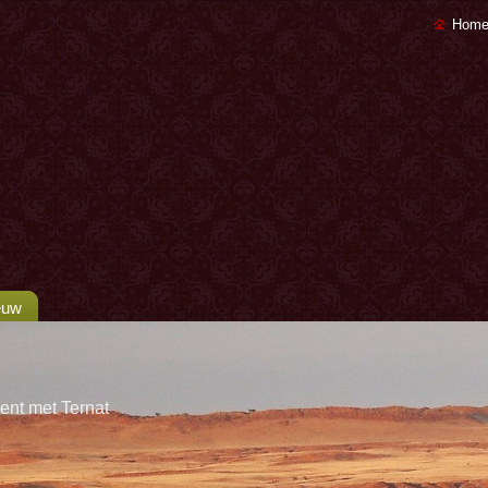
Home
euw
ent met Ternat