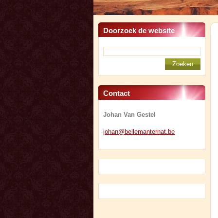
Doorzoek de website
Contact
Johan Van Gestel
johan@be
llemante
rnat.be