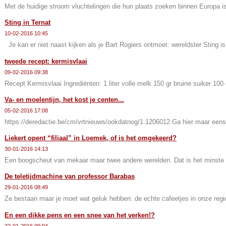
Met de huidige stroom vluchtelingen die hun plaats zoeken binnen Europa is 
Sting in Ternat
10-02-2016 10:45
Je kan er niet naast kijken als je Bart Rogiers ontmoet: wereldster Sting is
tweede recept: kermisvlaai
09-02-2016 09:38
Recept Kermisvlaai Ingrediënten: 1 liter volle melk 150 gr bruine suiker 100 
Va- en moelentijn, het kost je centen...
05-02-2016 17:08
https://deredactie.be/cm/vrtnieuws/ookdatnog/1.1206012 Ga hier maar eens
Liekert opent “filiaal” in Loemek, of is het omgekeerd?
30-01-2016 14:13
Een boogscheut van mekaar maar twee andere werelden. Dat is het minste 
De teletijdmachine van professor Barabas
29-01-2016 08:49
Ze bestaan maar je moet wat geluk hebben: de echte cafeetjes in onze regio.
En een dikke pens en een snee van het verken!?
22-01-2016 09:04