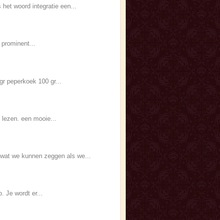
het woord integratie een...
 prominent...
gr peperkoek 100 gr...
 lezen. een mooie...
wat we kunnen zeggen als we...
 Je wordt er...