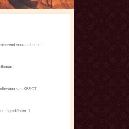
minerend vooroordeel uit...
elleman.
hoolbestuur van KBSOT...
no Ingrediënten: 1...