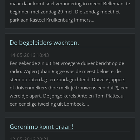
maar daar komt snel verandering in meent Belleman, te
beginnen met zondag 29 mei. Die zondag moet het
park aan Kasteel Kruikenburg immers...
De begeleiders wachten.
14-05-2016 10:43
Een gekende zin uit het vroegere duivenbericht op de
radio. Wijlen Johan Rogge was de meest beluisterde
stem op zaterdag- en zondagochtend. Duivensjappers
of duivenmelkers (hoe melk je trouwens een duif?), een
wereldje apart. De jonge kerels Ante en Tom Platteau,
een eeneiige tweeling uit Lombeek,...
Geronimo komt eraan!
12-05-2016 20:21